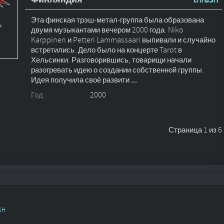
Эта финская трэш-метал-группа была образована
двумя музыкантами вечером 2000 года. Niko
Karppinen и Petteri Lammassaari выпивали и случайно
встретились. Дело было на концерте Tarot в
Хельсинки. Разговорившись, товарищи начали
разогревать идею о создании собственной группы.
Идея получила своё развити
...
Год :
2000
Страница 1 из 6
SH