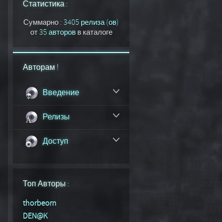
Статистика :
Суммарно :
3405 релиза (ов)
от
35 авторов
в каталоге
Авторам !
Введение
Релизы
Доступ
Топ Авторы :
thorbeorn
DEN@K