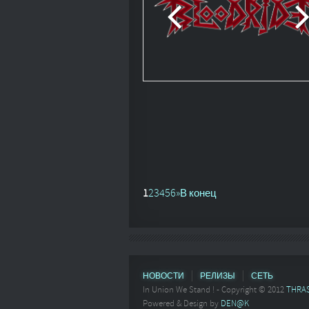
1
2
3
4
5
6
»
В конец
НОВОСТИ
РЕЛИЗЫ
СЕТЬ
In Union We Stand ! - Copyright © 2012
THRA
Powered & Design by
DEN@K