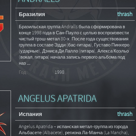
Бразилия
thrash
Бразильская группа Andralls была сформирована в
конце 1998 года в Сан-Пауло с целью воспроизвести
чистый трэш-метал 80-х. После года существования
группа в составе Эдди (бас-гитара), Густаво Пинхеро
(ударные), Дэниса Ди Лалло (гитара), Алекса Коэльо
(вокал, гитара) начала запись первого альбома под
наз
...
Год :
1998
ANGELUS APATRIDA
Испания
thrash
Angelus Apatrida – испанская метал-группа из города
Альбасете (Albacete), региона Ла-Манча (La Mancha),