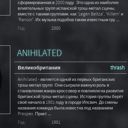
сформированная в 2000 году. Это одна из наиболее
влиятельных групп испанской трэш-метал сцены,
вместе с такими группами, как 'Legen Beltza', 'Killem' и
'Rancor'. Их музыка подобна таким известным гру
...
Год :
2000
ANIHILATED
Великобритания
thrash
Anihilated - является одной из первых британских
трэш-метал групп. Они сыграли важную роль в
становлении жанра кроссовер и повлияли на развитие
британской трэш-метал сцены. История группы берёт
своё начало в 1981 году в городе Ипсвич. До смены
названия команда была известна под названием
Prospex. Практ
...
Год :
1981