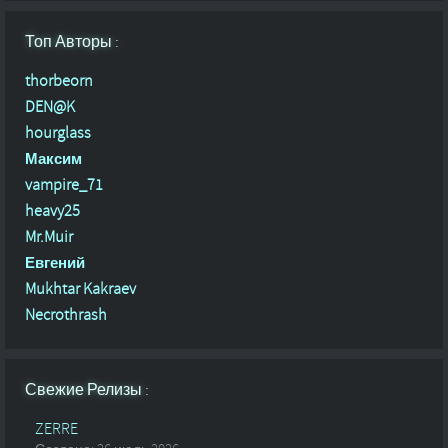
Топ Авторы :
thorbeorn
DEN@K
hourglass
Максим
vampire_71
heavy25
Mr.Muir
Евгений
Mukhtar Kakraev
Necrothrash
Свежие Релизы :
ZERRE