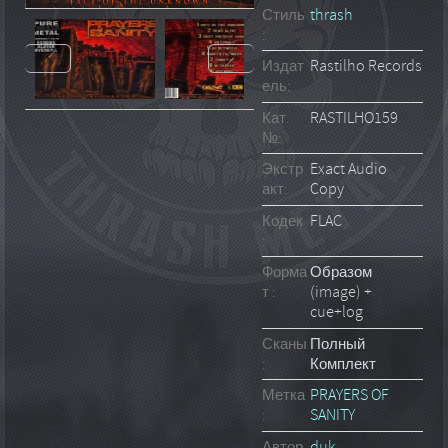
Стиль
thrash
:
Издат
Rastilho Records
ель:
Кат.
RASTILHO159
№:
Экстр
Exact Audio
акт:
Copy
Кодек
FLAC
:
Форма
Образом
т :
(image) +
cue+log
Сканы
Полный
:
Комплект
Метка
PRAYERS OF
:
SANITY
Автор
duk