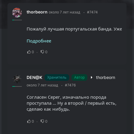
thorbeorn
около 7 лет назад
#7474
Пожалуй лучшая португальская банда. Уже деб
Подробнее
0
0
DEN@K
thorbeorn
Хранитель
Автор
около 7 лет назад
#7476
Согласен Серег, изначально порода
проступала ... Ну а второй / первый есть,
сделаю как нибудь.
0
0