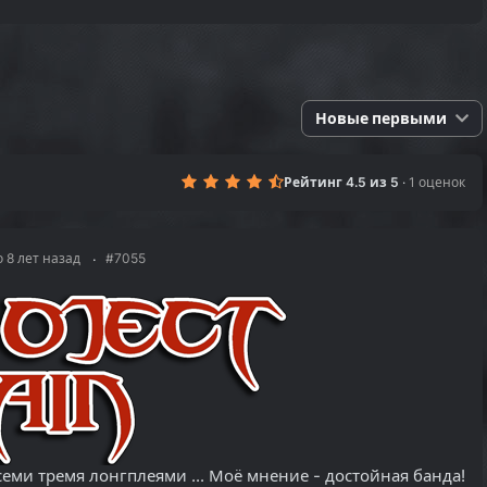
Новые первыми
Рейтинг 4.5 из 5
·
1 оценок
 8 лет назад
#7055
семи тремя лонгплеями ... Моё мнение - достойная банда!