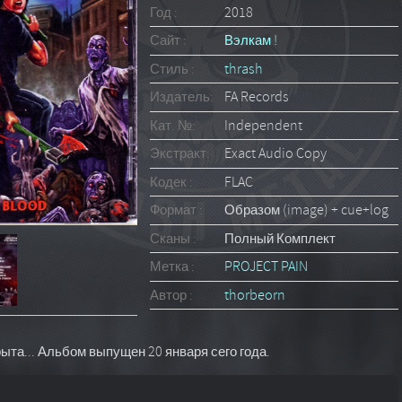
Год :
2018
Сайт :
Вэлкам !
Стиль :
thrash
Издатель:
FA Records
Кат. №:
Independent
Экстракт:
Exact Audio Copy
Кодек :
FLAC
Формат :
Образом (image) + cue+log
Сканы :
Полный Комплект
Метка :
PROJECT PAIN
Автор :
thorbeorn
ыта... Альбом выпущен 20 января сего года.