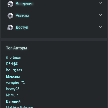
Введение
Релизы
Доступ
Топ Авторы :
thorbeorn
DEN@K
hourglass
Максим
vampire_71
heavy25
Mr.Muir
Евгений
Mukhtar Kakraev