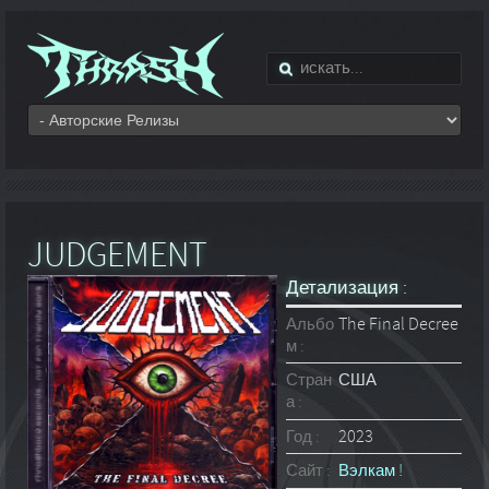
JUDGEMENT
Детализация :
Альбо
The Final Decree
м :
Стран
США
а :
Год :
2023
Сайт :
Вэлкам !