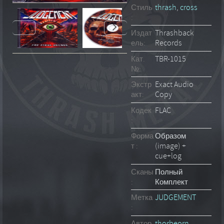
Стиль
thrash
,
cross
:
Издат
Thrashback
ель:
Records
Кат.
TBR-1015
№:
Экстр
Exact Audio
акт:
Copy
Кодек
FLAC
:
Форма
Образом
т :
(image) +
cue+log
Сканы
Полный
:
Комплект
Метка
JUDGEMENT
:
Автор
thorbeorn