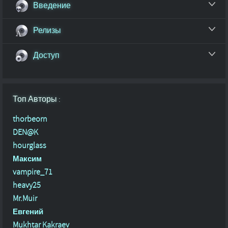
Введение
Релизы
Доступ
Топ Авторы :
thorbeorn
DEN@K
hourglass
Максим
vampire_71
heavy25
Mr.Muir
Евгений
Mukhtar Kakraev