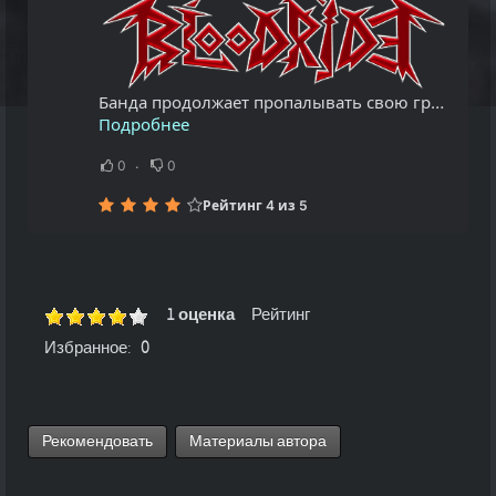
Банда продолжает пропалывать свою грядку ... Жирный кач по заветам партии ... Единственно, повторюсь, что с каждым годом хитовости всё меньше, а крен в грув всё больше ... В целом же - альбом выше среднего, четвертак...
Подробнее
0
0
Рейтинг 4 из 5
1 оценка
Рейтинг
Избранное:
0
Рекомендовать
Материалы автора