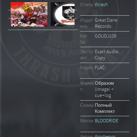
Стиль
thrash
:
Издат
Great Dane
ель:
Records
Кат.
GOUDJ108
№:
Экстр
Exact Audio
акт:
Copy
Кодек
FLAC
:
Форма
Образом
т :
(image) +
cue+log
Сканы
Полный
:
Комплект
Метка
BLOODRIDE
:
Автор
thorbeorn