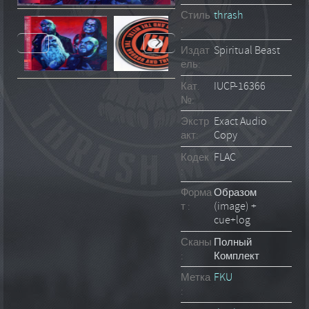
Стиль
thrash
:
Издат
Spiritual Beast
ель:
Кат.
IUCP-16366
№:
Экстр
Exact Audio
акт:
Copy
Кодек
FLAC
:
Форма
Образом
т :
(image) +
cue+log
Сканы
Полный
:
Комплект
Метка
FKU
: