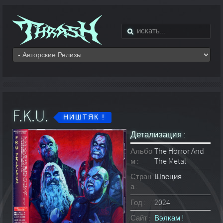
F.K.U.
НИШТЯК !
Детализация :
Альбо
The Horror And
м :
The Metal
Стран
Швеция
а :
Год :
2024
Сайт :
Вэлкам !