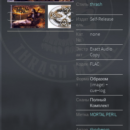
Стиль
thrash
:
Издат
Self-Release
ель:
Кат.
none
№:
Экстр
Exact Audio
акт:
Copy
Кодек
FLAC
:
Форма
Образом
т :
(image) +
cue+log
Сканы
Полный
:
Комплект
Метка
MORTAL PERIL
:
Автор
thorbeorn