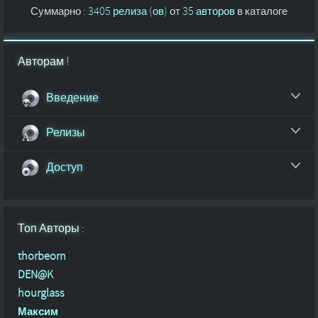
Суммарно :
3405 релиза (ов)
от
35 авторов
в каталоге
Авторам !
Введение
Релизы
Доступ
Топ Авторы :
thorbeorn
DEN@K
hourglass
Максим