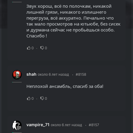
Звук хорош, всё по полочкам, никакой
лишней грязи, никакого излишнего
перегруза, всё аккуратно. Печально что
так мало просмотров на ютьюбе, без сисек
и дурмана сейчас не пробьёшься особо.
Спасибо !
0
0
shah
около 6 лет назад
#8158
Неплохой ансамбль, спасиб за оба!
0
0
vampire_71
около 6 лет назад
#8157