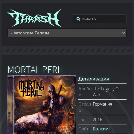
MORTAL PERIL
Детализация :
Альбо
The Legacy Of
м :
War
Стран
Германия
а :
Год :
2016
Сайт :
Вэлкам !