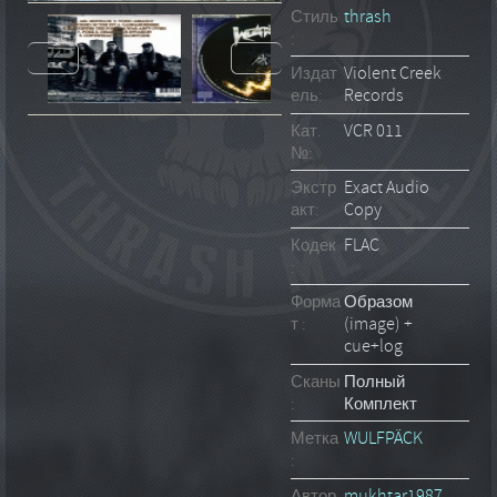
Стиль
thrash
:
Издат
Violent Creek
ель:
Records
Кат.
VCR 011
№:
Экстр
Exact Audio
акт:
Copy
Кодек
FLAC
:
Форма
Образом
т :
(image) +
cue+log
Сканы
Полный
:
Комплект
Метка
WULFPÄCK
:
Автор
mukhtar1987