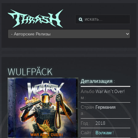
WULFPÄCK
Детализация :
Альбо
War Ain't Over!
м :
Стран
Германия
а :
Год :
2018
Сайт :
Вэлкам !