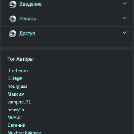
Введение
Релизы
Доступ
Топ Авторы :
thorbeorn
DEN@K
hourglass
Максим
vampire_71
heavy25
Mr.Muir
Евгений
Mukhtar Kakraev