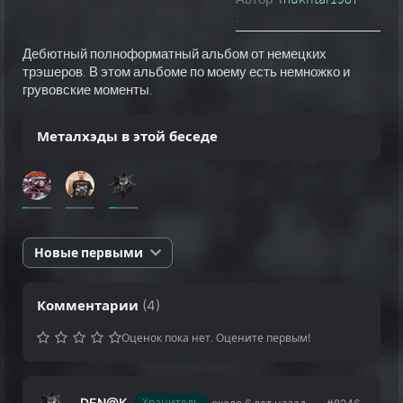
:
Дебютный полноформатный альбом от немецких
трэшеров. В этом альбоме по моему есть немножко и
грувовские моменты.
Металхэды в этой беседе
Новые первыми
Комментарии
(
4
)
Оценок пока нет. Оцените первым!
DEN@K
Хранитель