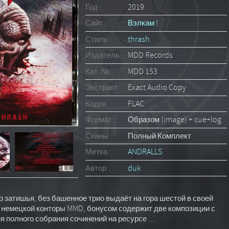
Год :
2019
Сайт :
Вэлкам !
Стиль :
thrash
Издатель:
MDD Records
Кат. №:
MDD 153
Экстракт:
Exact Audio Copy
Кодек :
FLAC
Формат :
Образом (image) + cue+log
Сканы :
Полный Комплект
Метка :
ANDRALLS
Автор :
duk
о затишья, без башенное трио выдаёт на гора шестой в своей
от немецкой конторы MMD, бонусом содержит две композиции с
 имя полного собрания сочинений на ресурсе ...