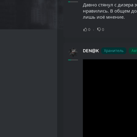
Давно стянул с дизера 
нравились. В общем дол
лишь иоё мнение.
0
0
DEN@K
Хранитель
Ав