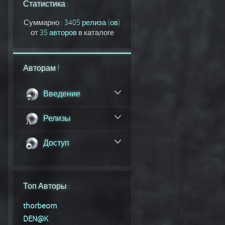
Статистика :
Суммарно :
3405 релиза (ов)
от
35 авторов
в каталоге
Авторам !
Введение
Релизы
Доступ
Топ Авторы :
thorbeorn
DEN@K