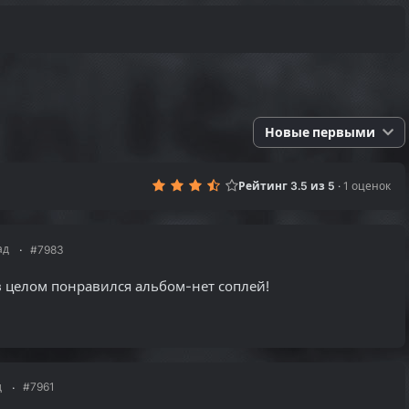
Новые первыми
Рейтинг 3.5 из 5
·
1 оценок
ад
#7983
 целом понравился альбом-нет соплей!
д
#7961