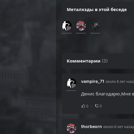
Металхэды в этой беседе
Комментарии
(
3
)
vampire_71
около 6 лет наз
Денис благодарю,Мне в
0
0
thorbeorn
около 6 лет наза