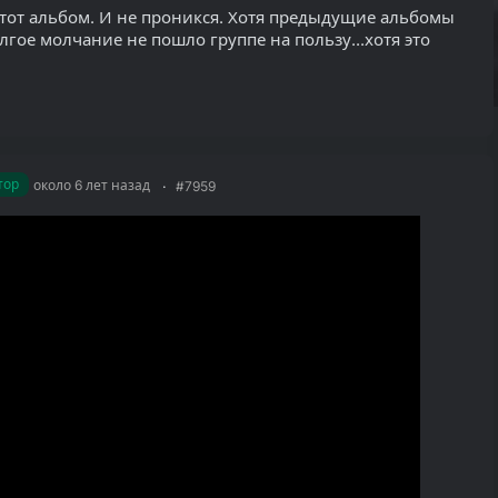
этот альбом. И не проникся. Хотя предыдущие альбомы
гое молчание не пошло группе на пользу...хотя это
тор
около 6 лет назад
#7959