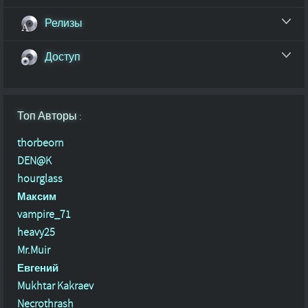
Релизы
Доступ
Топ Авторы :
thorbeorn
DEN@K
hourglass
Максим
vampire_71
heavy25
Mr.Muir
Евгений
Mukhtar Kakraev
Necrothrash