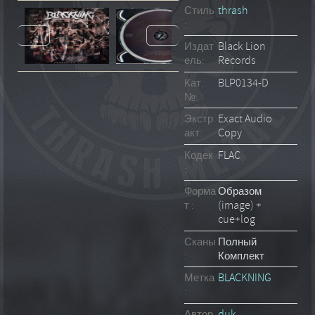
Стиль
thrash
:
Издат
Black Lion
ель:
Records
Кат.
BLP0134-D
№:
Экстр
Exact Audio
акт:
Copy
Кодек
FLAC
:
Форма
Образом
т :
(image) +
cue+log
Сканы
Полный
:
Комплект
Метка
BLACKNING
:
Автор
duk