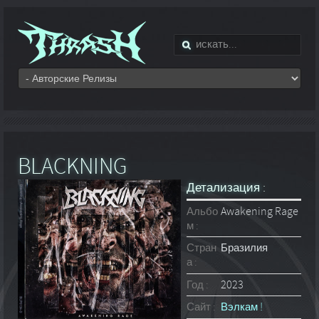
BLACKNING
Детализация :
Альбо
Awakening Rage
м :
Стран
Бразилия
а :
Год :
2023
Сайт :
Вэлкам !