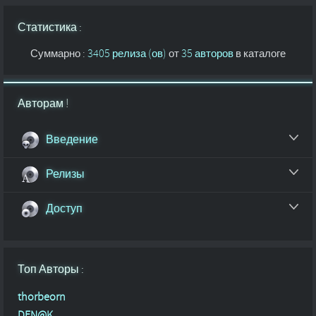
Статистика :
Суммарно :
3405 релиза (ов)
от
35 авторов
в каталоге
Авторам !
Введение
Релизы
Доступ
Топ Авторы :
thorbeorn
DEN@K