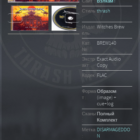
Сайт :
Вэлкам !
Стиль
thrash
:
Издат
Witches Brew
ель:
Кат.
BREW140
№:
Экстр
Exact Audio
акт:
Copy
Кодек
FLAC
:
Форма
Образом
т :
(image) +
cue+log
Сканы
Полный
:
Комплект
Метка
DISARMAGEDDO
:
N