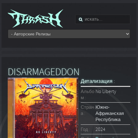
DISARMAGEDDON
Детализация :
Альбо
No Liberty
м :
Стран
Южно-
а :
Африканская
Республика
Год :
2024