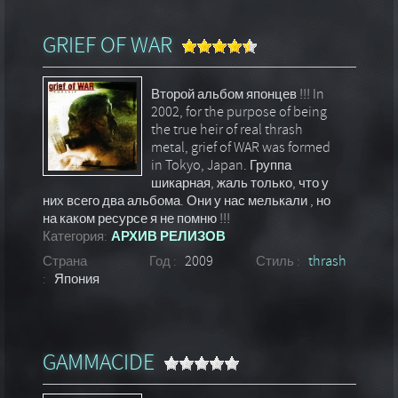
GRIEF OF WAR
Второй альбом японцев !!! In
2002, for the purpose of being
the true heir of real thrash
metal, grief of WAR was formed
in Tokyo, Japan. Группа
шикарная, жаль только, что у
них всего два альбома. Они у нас мелькали , но
на каком ресурсе я не помню !!!
Категория:
АРХИВ РЕЛИЗОВ
Страна
Год :
2009
Стиль :
thrash
:
Япония
GAMMACIDE