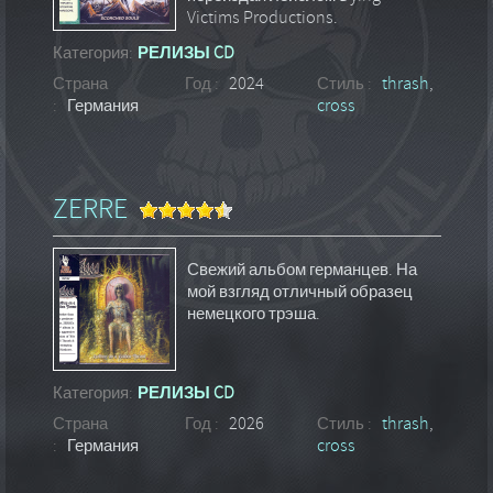
Victims Productions.
Категория:
РЕЛИЗЫ CD
Страна
Год :
2024
Стиль :
thrash
,
:
Германия
cross
ZERRE
Свежий альбом германцев. На
мой взгляд отличный образец
немецкого трэша.
Категория:
РЕЛИЗЫ CD
Страна
Год :
2026
Стиль :
thrash
,
:
Германия
cross