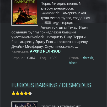
Первый и единственный
альбом америкосов.
Gammacide – американская
трэш метал группа, созданная
в 1986 году в городе
Арлингтон, штат Техас. Идея
создания группы принадлежит бывшим
участникам Warlock – гитаристу Рику Перри и
бас-гитаристу Эрику Рою, а также их товарищу
Джейми Милфорду. Спустя несколько
...
Категория:
АРХИВ РЕЛИЗОВ
Страна :
США
Год :
1989
Стиль :
thrash
,
black
FURIOUS BARKING / DESMODUS
Сплит двух итальянских