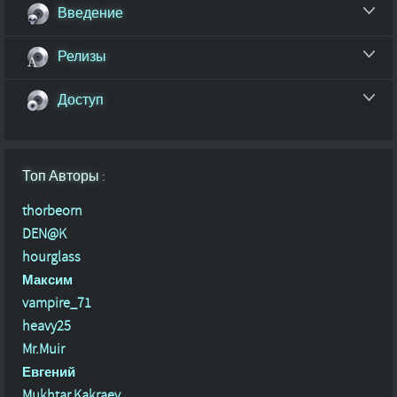
Введение
Релизы
Доступ
Топ Авторы :
thorbeorn
DEN@K
hourglass
Максим
vampire_71
heavy25
Mr.Muir
Евгений
Mukhtar Kakraev