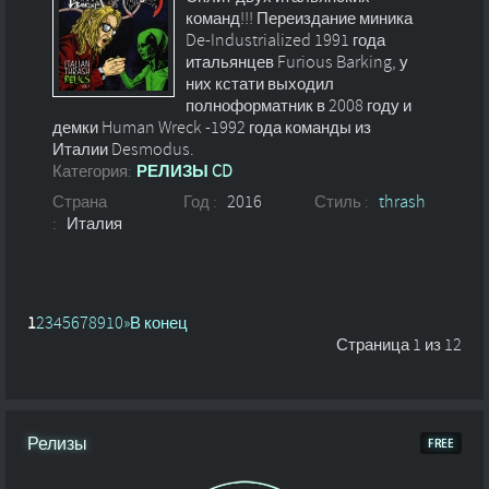
команд!!! Переиздание миника
De-Industrialized 1991 года
итальянцев Furious Barking, у
них кстати выходил
полноформатник в 2008 году и
демки Human Wreck -1992 года команды из
Италии Desmodus.
Категория:
РЕЛИЗЫ CD
Страна
Год :
2016
Стиль :
thrash
:
Италия
1
2
3
4
5
6
7
8
9
10
»
В конец
Страница 1 из 12
Релизы