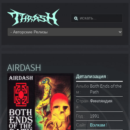
AIRDASH
Детализация :
Альбо
Both Ends of the
м :
Path
Стран
Финляндия
а :
Год :
1991
Сайт :
Вэлкам !