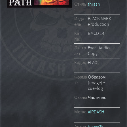
Стиль
thrash
:
Издат
BLACK MARK
ель:
Production
Кат.
BMCD 14
№:
Экстр
Exact Audio
акт:
Copy
Кодек
FLAC
:
Форма
Образом
т :
(image) +
cue+log
Сканы
Частично
:
Метка
AIRDASH
:
Автор
heavy25