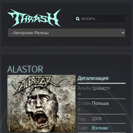
ALASTOR
Детализация :
Альбо
Spaaazm
м :
Стран
Польша
а :
Год :
2009
Сайт :
Вэлкам !