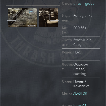
Стиль
thrash
,
groov
:
Издат
Fonografika
ель:
Кат.
FCD 664
№:
Экстр
Exact Audio
акт:
Copy
Кодек
FLAC
:
Форма
Образом
т :
(image) +
cue+log
Сканы
Полный
:
Комплект
Метка
ALASTOR
:
Автор
heavy25