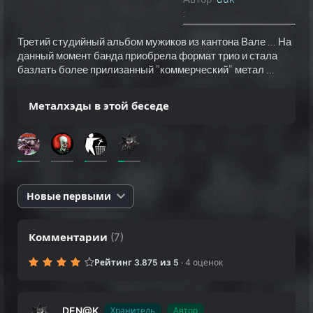
:
Третий студийный альбом мужиков из кантона Вале ... На
данный момент банда приобрела формат трио и стала
базлать более прилизанный "коммерческий" метал ...
Металхэды в этой беседе
Новые первыми
Комментарии
(
7
)
Рейтинг 3.875 из 5
·
4 оценок
DEN@K
Хранитель
Автор