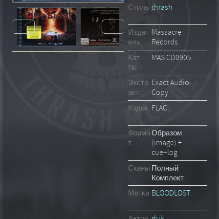
Стиль
thrash
:
Издат
Massacre
ель:
Records
Кат.
MAS CD0905
№:
Экстр
Exact Audio
акт:
Copy
Кодек
FLAC
:
Форма
Образом
т :
(image) +
cue+log
Сканы
Полный
:
Комплект
Метка
BLOODLOST
:
Автор
duk