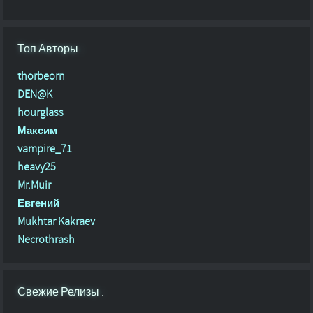
Топ Авторы :
thorbeorn
DEN@K
hourglass
Максим
vampire_71
heavy25
Mr.Muir
Евгений
Mukhtar Kakraev
Necrothrash
Свежие Релизы :