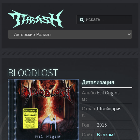
BLOODLOST
Детализация :
Альбо
Evil Origins
м :
Стран
Швейцария
а :
Год :
2015
Сайт :
Вэлкам !