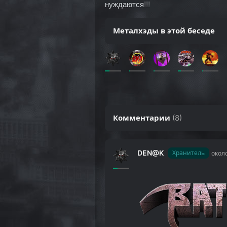
нуждаются!!!
Металхэды в этой беседе
Комментарии
(
8
)
DEN@K
Хранитель
около