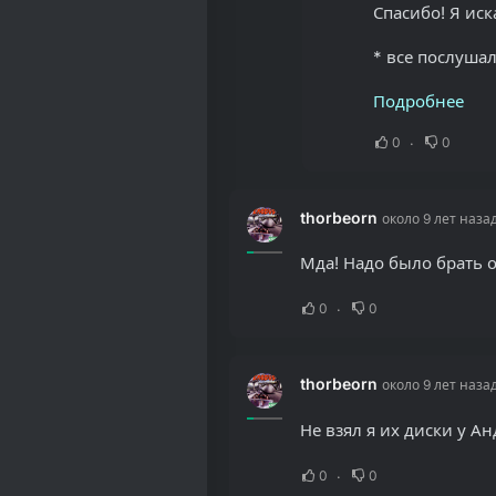
Спасибо! Я ис
* все послушал
Подробнее
0
0
thorbeorn
около 9 лет наза
Мда! Надо было брать о
0
0
thorbeorn
около 9 лет наза
Не взял я их диски у А
0
0