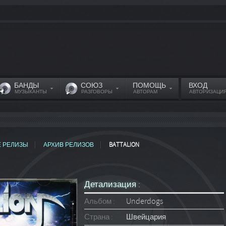
БАНДЫ
СОЮЗ
ПОМОЩЬ
ВХОД
МУЗЫКАНТЫ
РАЗГОВОРЫ
АВТОРАМ
АВТОРИЗАЦИ
Е РЕЛИЗЫ
АРХИВ РЕЛИЗОВ
BATTALION
Детализация :
Альбом :
Underdogs
Страна :
Швейцария