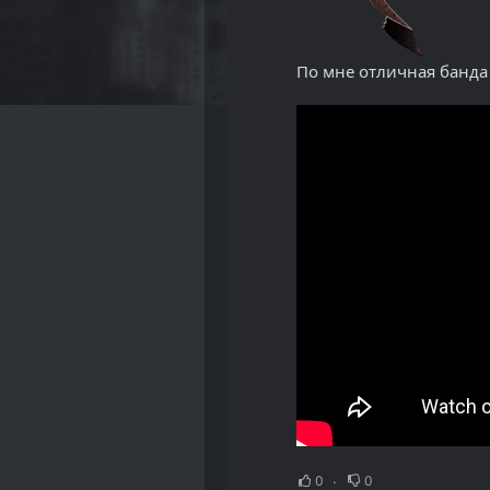
По мне отличная банда 
0
0