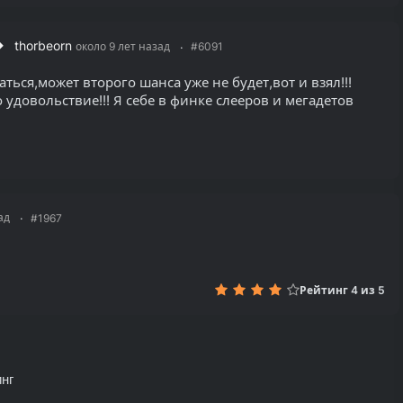
thorbeorn
около 9 лет назад
#6091
аться,может второго шанса уже не будет,вот и взял!!!
 удовольствие!!! Я себе в финке слееров и мегадетов
ад
#1967
Рейтинг 4 из 5
нг