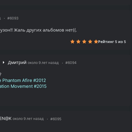
д
#6093
зон!! Жаль других альбомов нет((.
Рейтинг 5 из 5
Дмитрий
около 9 лет назад
#6094
?
e Phantom Afire #2012
ation Movement #2015
EN@K
около 9 лет назад
#6095