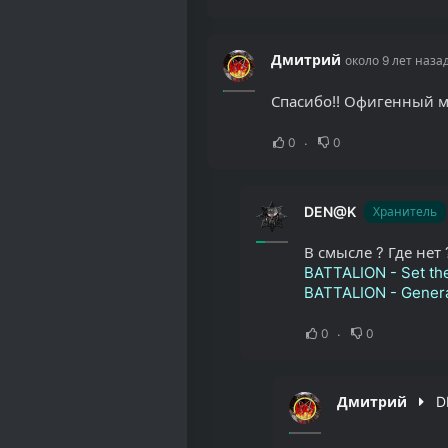
Дмитрий
около 9 лет наза
Спасибо!! Офигенный му
0
0
DEN@K
Хранитель
В смысле ? Где нет 
BATTALION - Set th
BATTALION - Gener
0
0
Дмитрий
D