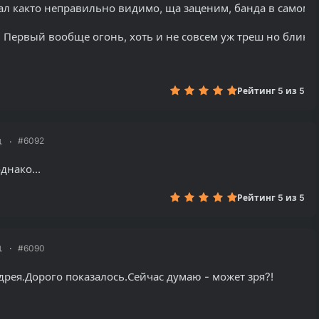
кал както неправильно видимо, ща заценим, банда в самом 
 Первый вообще огонь, хоть и не совсем уж треш но блин ш
Рейтинг 5 из 5
д
#6092
днако...
Рейтинг 5 из 5
д
#6090
ндрея.Дорого показалось.Сейчас думаю - может зря?!