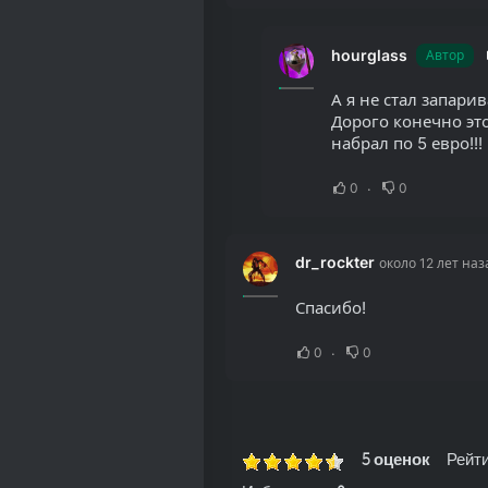
hourglass
Автор
А я не стал запарив
Дорого конечно это
набрал по 5 евро!!!
0
0
dr_rockter
около 12 лет наз
Спасибо!
0
0
5 оценок
Рейти