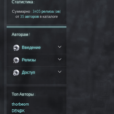
Статистика :
Суммарно :
3405 релиза (ов)
от
35 авторов
в каталоге
Авторам !
Введение
Релизы
Доступ
Топ Авторы :
thorbeorn
DEN@K