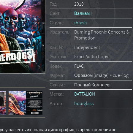
Год :
2010
Сайт :
Вэлкам !
Стиль :
thrash
Издатель:
Burning Phoenix Concerts &
Promotion
Кат. №:
Independent
Экстракт:
Exact Audio Copy
Кодек :
FLAC
Формат :
Образом (image) + cue+log
Сканы :
Полный Комплект
Метка :
BATTALION
Автор :
hourglass
ь у нас есть их полная дискография, в представлении не