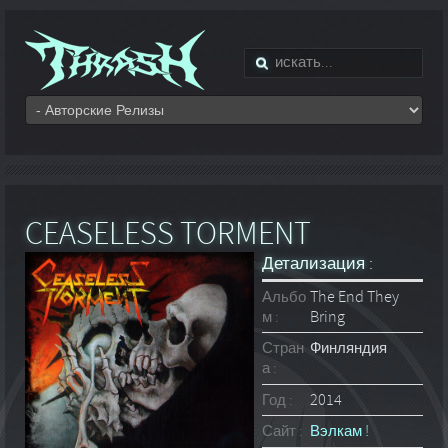
CEASELESS TORMENT
Детализация :
Альбо
The End They
м :
Bring
Стран
Финляндия
а :
Год :
2014
Сайт :
Вэлкам !