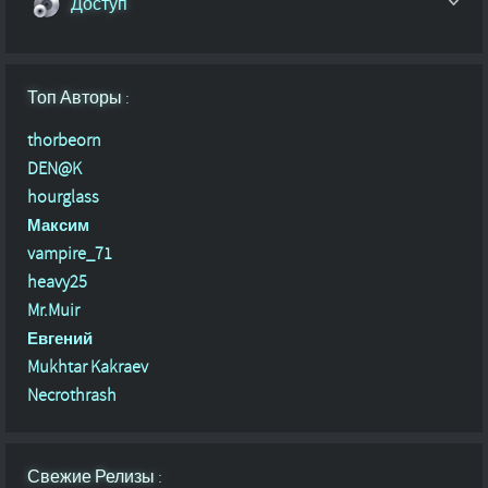
Доступ
Топ Авторы :
thorbeorn
DEN@K
hourglass
Максим
vampire_71
heavy25
Mr.Muir
Евгений
Mukhtar Kakraev
Necrothrash
Свежие Релизы :