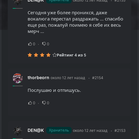
около 12 лет назад
#2155
Сегодня уже более проникся, даже
вокалюга перестал раздражать ... спасибо
еще раз, пожалуй поимею я себе их весь
мерч ...
0
0
Рейтинг 4 из 5
thorbeorn
около 12 лет назад
#2154
Послушаю и отпишусь.
0
0
DEN@K
Хранитель
около 12 лет назад
#2153