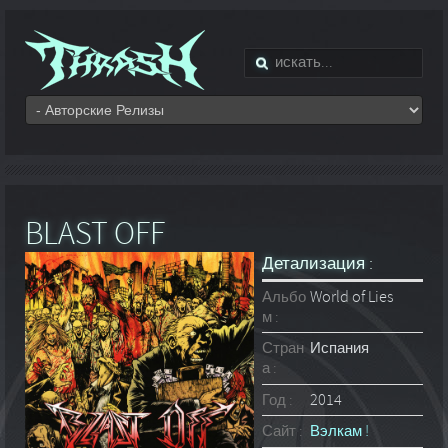
BLAST OFF
Детализация :
Альбо
World of Lies
м :
Стран
Испания
а :
Год :
2014
Сайт :
Вэлкам !