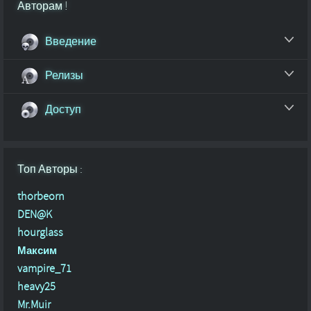
Авторам !
Введение
Релизы
Доступ
Топ Авторы :
thorbeorn
DEN@K
hourglass
Максим
vampire_71
heavy25
Mr.Muir