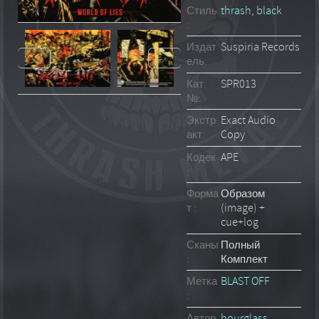
Стиль
thrash
,
black
:
Издат
Suspiria Records
ель:
Кат.
SPR013
№:
Экстр
Exact Audio
акт:
Copy
Кодек
APE
:
Форма
Образом
т :
(image) +
cue+log
Сканы
Полный
:
Комплект
Метка
BLAST OFF
:
Автор
hourglass