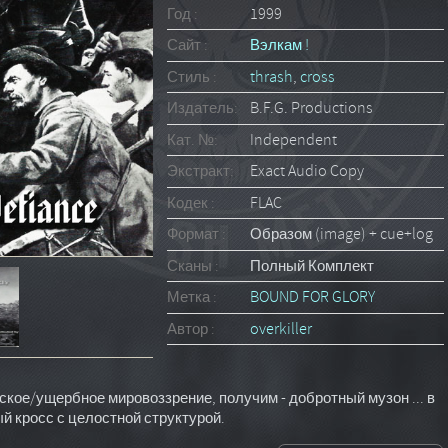
Год :
1999
Сайт :
Вэлкам !
Стиль :
thrash
,
cross
Издатель:
B.F.G. Productions
Кат. №:
Independent
Экстракт:
Exact Audio Copy
Кодек :
FLAC
Формат :
Образом (image) + cue+log
Сканы :
Полный Комплект
Метка :
BOUND FOR GLORY
Автор :
overkiller
ское/ущербное мировоззрение, получим - добротный музон ... в
й кросс с целостной структурой.