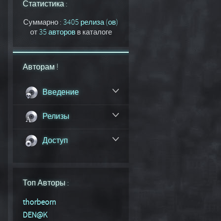
Статистика :
Суммарно :
3405 релиза (ов)
от
35 авторов
в каталоге
Авторам !
Введение
Релизы
Доступ
Топ Авторы :
thorbeorn
DEN@K