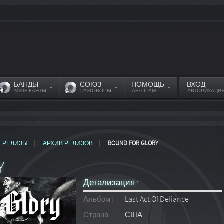
БАНДЫ
СОЮЗ
ПОМОЩЬ
ВХОД
МУЗЫКАНТЫ
РАЗГОВОРЫ
АВТОРАМ
АВТОРИЗАЦИ
Е РЕЛИЗЫ
АРХИВ РЕЛИЗОВ
BOUND FOR GLORY
Y
Детализация :
Альбом :
Last Act Of Defiance
Страна :
США