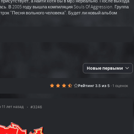
 присутствует, а найти хотя бы в мр3 нереально. После выхода
сь. В 2005 году вышла компиляция Souls Of Aggression. Группа
 трэк "Песня вольного человека". Будет ли новый альбом
Новые первыми
Рейтинг 3.5 из 5
·
1 оценок
 11 лет назад
#3246