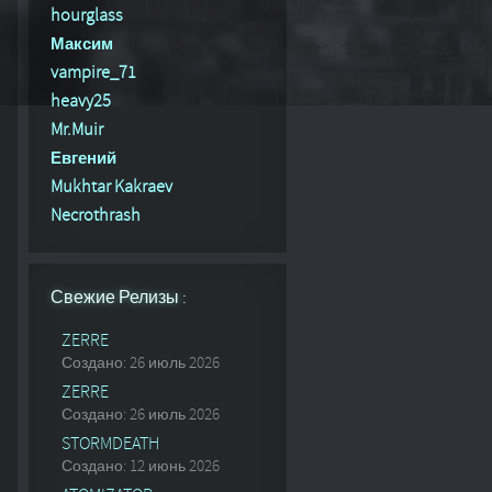
hourglass
Максим
vampire_71
heavy25
Mr.Muir
Евгений
Mukhtar Kakraev
и были пионерами стиля в Украине, а ранее в СССР, в серед
Necrothrash
Свежие Релизы :
ZERRE
Создано: 26 июль 2026
ZERRE
Создано: 26 июль 2026
STORMDEATH
Создано: 12 июнь 2026