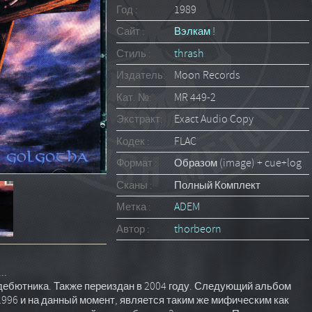
Год :
1989
Сайт :
Вэлкам !
Стиль :
thrash
Издатель:
Moon Records
Кат. №:
MR 449-2
Экстракт:
Exact Audio Copy
Кодек :
FLAC
Формат :
Образом (image) + cue+log
Сканы :
Полный Комплект
Метка :
ADEM
Автор :
thorbeorn
..
дебютника. Также переиздан в 2004 году. Следующий альбом
1996 и на данный момент, является таким же мифическим как