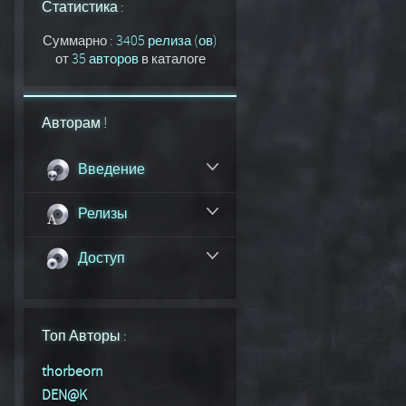
Статистика :
Суммарно :
3405 релиза (ов)
от
35 авторов
в каталоге
Авторам !
Введение
Релизы
Доступ
Топ Авторы :
thorbeorn
DEN@K