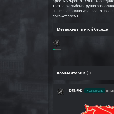
Кресты у Фронта. В энциклопедиях
третьего альбома группа развалила
ныне вновь жива и записала новый
покажет время.
Металхэды в этой беседе
Комментарии
(
1
)
DEN@K
Хранитель
около