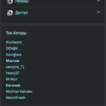
Релизы
Доступ
Топ Авторы :
thorbeorn
DEN@K
hourglass
Максим
vampire_71
heavy25
Mr.Muir
Евгений
Mukhtar Kakraev
Necrothrash