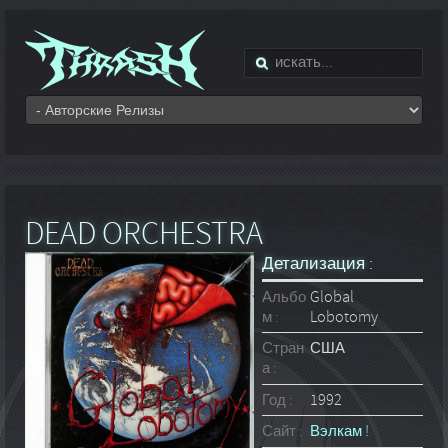
DEAD ORCHESTRA
Детализация :
Альбо
Global
м :
Lobotomy
Стран
США
а :
Год :
1992
Сайт :
Вэлкам !