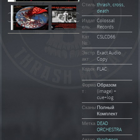
Стиль
thrash
,
cross
,
:
death
Издат
Colossal
ель:
Records
Кат.
CSLCD66
№:
Экстр
Exact Audio
акт:
Copy
Кодек
FLAC
:
Форма
Образом
т :
(image) +
cue+log
Сканы
Полный
:
Комплект
Метка
DEAD
:
ORCHESTRA
Автор
thorbeorn