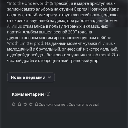
“Into the Underworld” (9 треков), а в марте приступила к
записи самого альбома на студии Сергея Новикова. Как и
на демо, в альбоме присутствует женский вокал, однако
от скрипки, звучащей на демо, при работе над альбомом
Al'virius отказались в пользу гитраных и клавишных
партий. Альбом вышел весной 2007 года на
дружественном многим ярославским группам лейбле
Wroth Emitter prod. На данный момент музыка Al’virius -
мелодичный и брутальный, эпический и экстремальный,
с доброй долей дэт-блэкового звучания thrash metal. Это
чистый драйв и стопроцентный трэшовый угар.
Новые первыми
Комментарии
(
0
)
Оценок пока нет. Оцените первым!