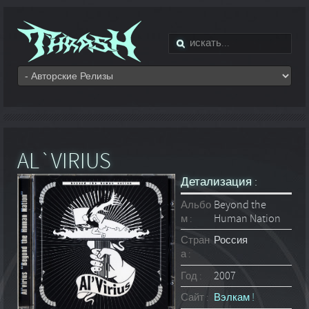
AL`VIRIUS
Детализация :
Альбо
Beyond the
м :
Human Nation
Стран
Россия
а :
Год :
2007
Сайт :
Вэлкам !