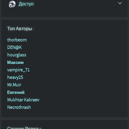
Доступ
Топ Авторы :
thorbeorn
DEN@K
hourglass
Максим
vampire_71
heavy25
Mr.Muir
Евгений
Mukhtar Kakraev
Necrothrash
Свежие Релизы :