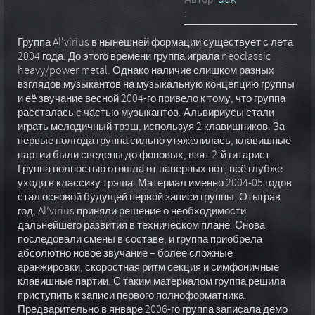
:
Группа Al'virius в нынешней формации существует с лета
2004 года. До этого времени группа играла neoclassic
heavy/power metal. Однако наличие слишком разных
взглядов музыкантов на музыкальную концепцию группы
и её звучание весной 2004-го привело к тому, что группа
рассталась с частью музыкантов. Альвириусы стали
играть мелодичный трэш, используя 2 клавишников. За
первые полгода группа сильно утяжелилась, клавишные
партии были сведены до фоновых, взят 2-й гитарист.
Группа полностью отошла от паверных нот, всё глубже
уходя в классику трэша. Материал именно 2004-05 годов
стал основой будущей первой записи группы. Отыграв
год, Al’virius приняли решение о необходимости
дальнейшего развития в техническом плане. Снова
последовали смены в составе, и группа приобрела
абсолютно новое звучание – более сложные
аранжировки, скоростная ритм секция и симфоничные
клавишные партии. С таким материалом группа решила
приступить к записи первого полноформатника.
Предварительно в январе 2006-го группа записала демо