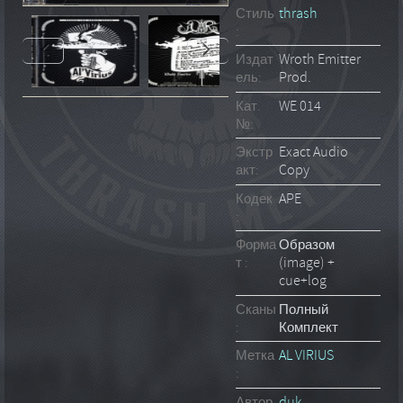
Стиль
thrash
:
Издат
Wroth Emitter
ель:
Prod.
Кат.
WE 014
№:
Экстр
Exact Audio
акт:
Copy
Кодек
APE
:
Форма
Образом
т :
(image) +
cue+log
Сканы
Полный
:
Комплект
Метка
AL VIRIUS
:
Автор
duk