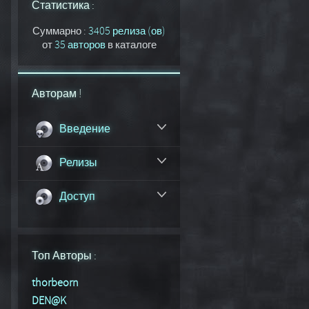
Статистика :
Суммарно :
3405 релиза (ов)
от
35 авторов
в каталоге
Авторам !
Введение
Релизы
Доступ
Топ Авторы :
thorbeorn
DEN@K