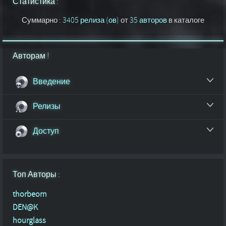
Статистика :
Суммарно :
3405 релиза (ов)
от
35 авторов
в каталоге
Авторам !
Введение
Релизы
Доступ
Топ Авторы :
thorbeorn
DEN@K
hourglass